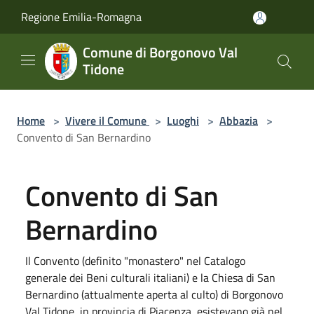
Salta al contenuto principale
Regione Emilia-Romagna
Comune di Borgonovo Val
Tidone
Home
>
Vivere il Comune
>
Luoghi
>
Abbazia
>
Convento di San Bernardino
Convento di San
Bernardino
Il Convento (definito "monastero" nel Catalogo
generale dei Beni culturali italiani) e la Chiesa di San
Bernardino (attualmente aperta al culto) di Borgonovo
Val Tidone, in provincia di Piacenza, esistevano già nel