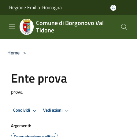
Salta al contenuto principale
Regione Emilia-Romagna
Comune di Borgonovo Val
Tidone
Home
>
Ente prova
prova
Condividi
Vedi azioni
Argomenti:
Comunicazione politica