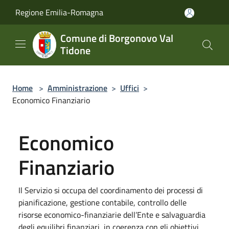
Salta al contenuto principale
Regione Emilia-Romagna
Comune di Borgonovo Val
Tidone
Home
>
Amministrazione
>
Uffici
>
Economico Finanziario
Economico
Finanziario
Il Servizio si occupa del coordinamento dei processi di
pianificazione, gestione contabile, controllo delle
risorse economico-finanziarie dell’Ente e salvaguardia
degli equilibri finanziari, in coerenza con gli obiettivi