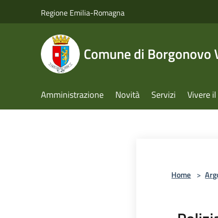
Salta al contenuto principale
Regione Emilia-Romagna
Comune di Borgonovo V
Amministrazione
Novità
Servizi
Vivere 
Home
>
Arg