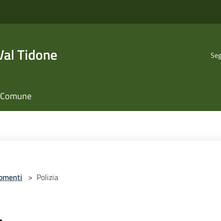
al Tidone
Seg
il Comune
omenti
>
Polizia