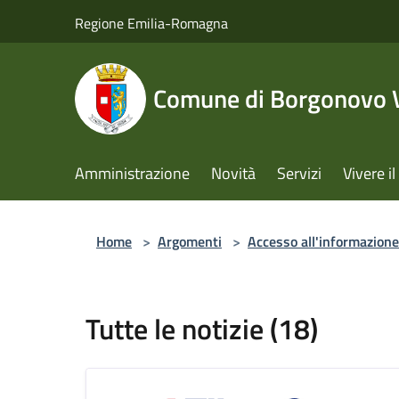
Salta al contenuto principale
Regione Emilia-Romagna
Comune di Borgonovo V
Amministrazione
Novità
Servizi
Vivere 
Home
>
Argomenti
>
Accesso all'informazione
Tutte le notizie (18)