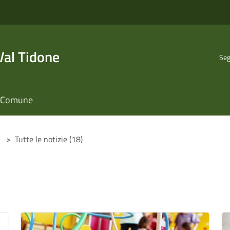
al Tidone
Seg
il Comune
>
Tutte le notizie (18)