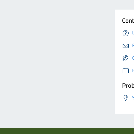
Cont
Prob