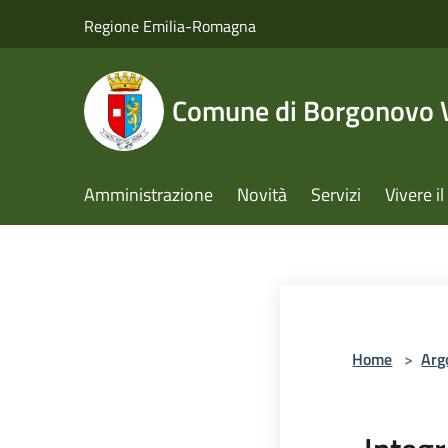
Salta al contenuto principale
Regione Emilia-Romagna
Comune di Borgonovo V
Amministrazione
Novità
Servizi
Vivere 
Home
>
Arg