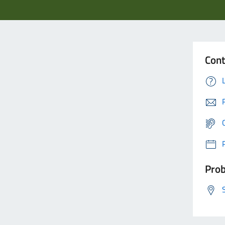
Cont
Prob