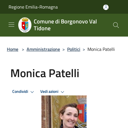
Salta al contenuto principale
Regione Emilia-Romagna
Comune di Borgonovo Val
Tidone
Home
>
Amministrazione
>
Politici
>
Monica Patelli
Monica Patelli
Condividi
Vedi azioni