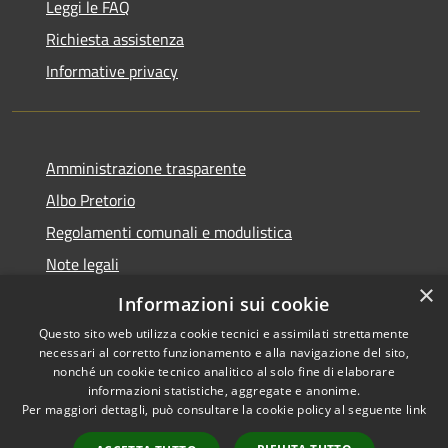
Leggi le FAQ
Richiesta assistenza
Informative privacy
Amministrazione trasparente
Albo Pretorio
Regolamenti comunali e modulistica
Note legali
×
Dichiarazione di accessibilità
Informazioni sui cookie
Questo sito web utilizza cookie tecnici e assimilati strettamente
necessari al corretto funzionamento e alla navigazione del sito,
nonché un cookie tecnico analitico al solo fine di elaborare
informazioni statistiche, aggregate e anonime.
RSS
Copyright © 2026 • Comune di
Per maggiori dettagli, può consultare la cookie policy al seguente
link
Accessibilità
Borgonovo Val Tidone •
Privacy
Municipium
Powered by
•