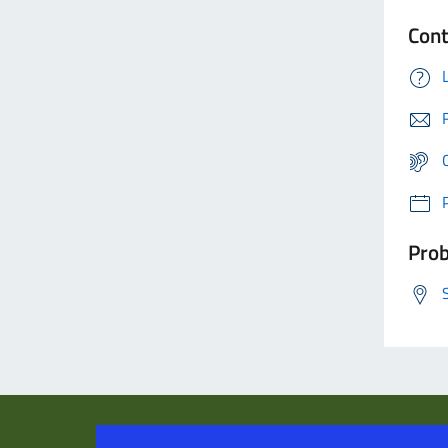
Cont
Prob