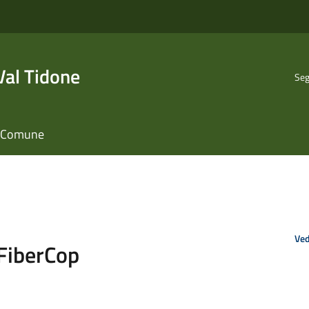
al Tidone
Seg
il Comune
Ved
FiberCop