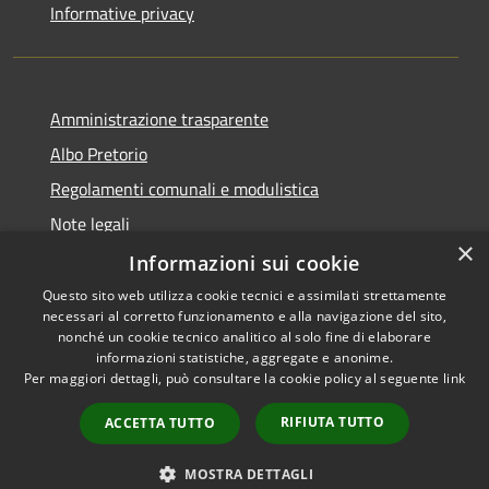
Informative privacy
Amministrazione trasparente
Albo Pretorio
Regolamenti comunali e modulistica
Note legali
×
Dichiarazione di accessibilità
Informazioni sui cookie
Questo sito web utilizza cookie tecnici e assimilati strettamente
necessari al corretto funzionamento e alla navigazione del sito,
nonché un cookie tecnico analitico al solo fine di elaborare
informazioni statistiche, aggregate e anonime.
RSS
Copyright © 2026 • Comune di
Per maggiori dettagli, può consultare la cookie policy al seguente
link
Accessibilità
Borgonovo Val Tidone •
Privacy
Municipium
Powered by
•
RIFIUTA TUTTO
ACCETTA TUTTO
Cookie
Accesso redazione
Mappa del sito
MOSTRA DETTAGLI