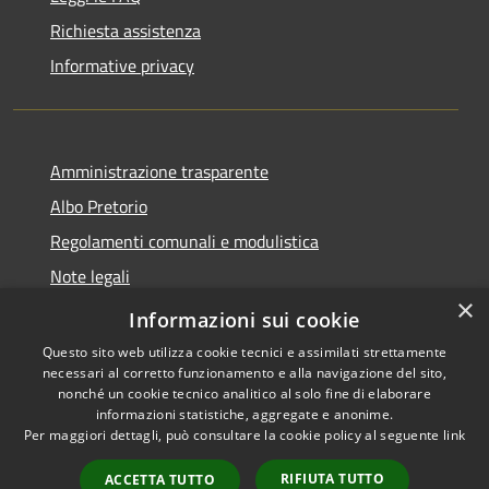
Richiesta assistenza
Informative privacy
Amministrazione trasparente
Albo Pretorio
Regolamenti comunali e modulistica
Note legali
×
Dichiarazione di accessibilità
Informazioni sui cookie
Questo sito web utilizza cookie tecnici e assimilati strettamente
necessari al corretto funzionamento e alla navigazione del sito,
nonché un cookie tecnico analitico al solo fine di elaborare
informazioni statistiche, aggregate e anonime.
RSS
Copyright © 2026 • Comune di
Per maggiori dettagli, può consultare la cookie policy al seguente
link
Accessibilità
Borgonovo Val Tidone •
Privacy
Municipium
Powered by
•
RIFIUTA TUTTO
ACCETTA TUTTO